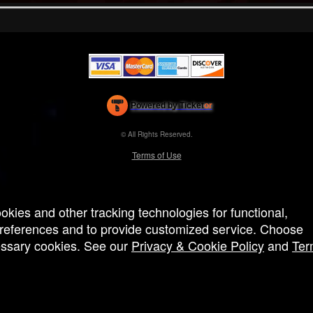
Powered by Ticket
or
Ticketing and box-office system by Ticketor
Efficient Night Club & Bar Ticketing Software – Easy Setup
© All Rights Reserved.
50.28.84.148
Terms of Use
ookies and other tracking technologies for functional,
 preferences and to provide customized service. Choose
cessary cookies. See our
Privacy & Cookie Policy
and
Ter