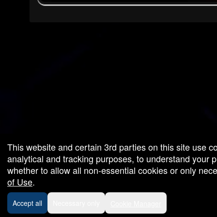
red by: Ticketor (Ticketor.com)
owered by TrustedViews.org
This website and certain 3rd parties on this site use c
analytical and tracking purposes, to understand your
whether to allow all non-essential cookies or only ne
of Use
.
Accept all
Necessary only
Cookie Manager