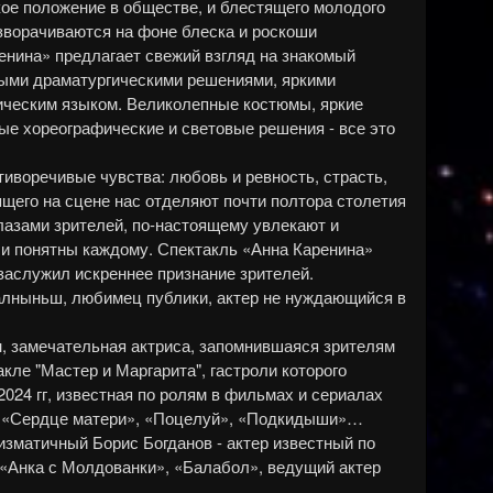
ое положение в обществе, и блестящего молодого
зворачиваются на фоне блеска и роскоши
енина» предлагает свежий взгляд на знакомый
выми драматургическими решениями, яркими
ическим языком. Великолепные костюмы, яркие
ые хореографические и световые решения - все это
тиворечивые чувства: любовь и ревность, страсть,
ящего на сцене нас отделяют почти полтора столетия
азами зрителей, по-настоящему увлекают и
 и понятны каждому. Спектакль «Анна Каренина»
заслужил искреннее признание зрителей.
алныньш, любимец публики, актер не нуждающийся в
н, замечательная актриса, запомнившаяся зрителям
ле "Мастер и Маргарита", гастроли которого
2024 гг, известная по ролям в фильмах и сериалах
, «Сердце матери», «Поцелуй», «Подкидыши»…
изматичный Борис Богданов - актер известный по
«Анка с Молдованки», «Балабол», ведущий актер