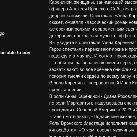
Карениной, женщины, занимающей высок
офицера Алексея Вронского События ра
дворянской жизни. Спектакль .«Анна Кар
сюжет, оживляя классический роман но
актерскими ролями и современным сцен
go
декорации, прекрасная музыка, эффектн
Вы увидите в спектакле "Анна Каренина"
Герои спектакль переживают яркие и про
 be able to buy
надежду и отчаяние. И хотя от происход
— события, разворачивающиеся перед гл
захватывают: во все времена они близки
покорил тысячи сердец по всему миру и 
В роли Каренина - несравненный Ивар К
представлении.
В роли Анны Карениной - Диана Розовля
по роли Маргариты в нашумевшем спектак
проходили в Северной Америке в 2023 и 
«Танец мотылька», «Подари мне жизнь»
Роль Вронского блестяще исполняет хар
киноработам «О чем говорят мужчины», 
Нарвского театра «Ильмарине».