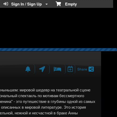
Teratickets.com
Sign In / Sign Up
Empty
Share
лныньшем: мировой шедевр на театральной сцене
ональный спектакль по мотивам бессмертного
ренина" - это путешествие в глубины одной из самых
 описанных в мировой литературе. Это история
льной, нежной и несчастной в браке Анны