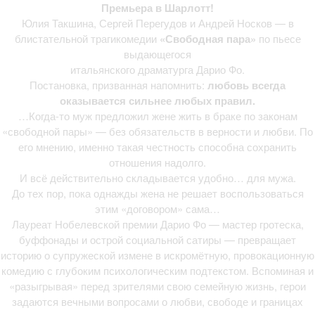
Svobodnaya Para. Charlotte | Teratickets.c
Премьера в Шарлотт!
Юлия Такшина, Сергей Перегудов и Андрей Носков — в
блистательной трагикомедии
«Свободная пара»
по пьесе
выдающегося
итальянского драматурга
Дарио Фо
.
Постановка, призванная напомнить:
любовь всегда
оказывается сильнее любых правил.
…Когда-то муж предложил жене жить в браке по законам
«свободной пары» — без обязательств в верности и любви. По
его мнению, именно такая честность способна сохранить
отношения надолго.
И всё действительно складывается удобно… для мужа.
До тех пор, пока однажды жена не решает воспользоваться
этим «договором» сама…
Лауреат Нобелевской премии Дарио Фо — мастер гротеска,
буффонады и острой социальной сатиры — превращает
историю о супружеской измене в искромётную, провокационную
комедию с глубоким психологическим подтекстом. Вспоминая и
«разыгрывая» перед зрителями свою семейную жизнь, герои
задаются вечными вопросами о любви, свободе и границах