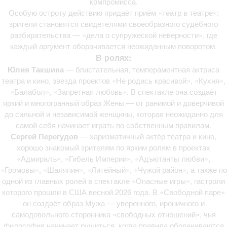
компромисса.
Особую остроту действию придаёт приём «театр в театре»:
зрители становятся свидетелями своеобразного судебного
разбирательства — «дела о супружеской неверности», где
каждый аргумент оборачивается неожиданным поворотом.
В ролях:
Юлия Такшина
— блистательная, темпераментная актриса
театра и кино, звезда проектов «Не родись красивой», «Кухня»,
«Балабол», «Запретная любовь». В спектакле она создаёт
яркий и многогранный образ Жены — от ранимой и доверчивой
до сильной и независимой женщины, которая неожиданно для
самой себя начинает играть по собственным правилам.
Сергей Перегудов
— харизматичный актёр театра и кино,
хорошо знакомый зрителям по ярким ролям в проектах
«Адмиралъ», «Гибель Империи», «Адъютанты любви»,
«Громовы», «Шаляпин», «Литейный», «Чужой район», а также по
одной из главных ролей в спектакле «Опасные игры», гастроли
которого прошли в США весной 2026 года. В «Свободной паре»
он создаёт образ Мужа — уверенного, ироничного и
самодовольного сторонника «свободных отношений», чья
философия начинает рушиться, когда правила оборачиваются