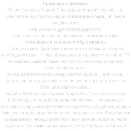
Svobodnaya Para. Denver | Teratickets.com
Премьера в Денвере!
Юлия Такшина, Сергей Перегудов и Андрей Носков — в
блистательной трагикомедии
«Свободная пара»
по пьесе
выдающегося
итальянского драматурга
Дарио Фо
.
Постановка, призванная напомнить:
любовь всегда
оказывается сильнее любых правил.
…Когда-то муж предложил жене жить в браке по законам
«свободной пары» — без обязательств в верности и любви. По
его мнению, именно такая честность способна сохранить
отношения надолго.
И всё действительно складывается удобно… для мужа.
До тех пор, пока однажды жена не решает воспользоваться
этим «договором» сама…
Лауреат Нобелевской премии Дарио Фо — мастер гротеска,
буффонады и острой социальной сатиры — превращает
историю о супружеской измене в искромётную, провокационную
комедию с глубоким психологическим подтекстом. Вспоминая и
«разыгрывая» перед зрителями свою семейную жизнь, герои
задаются вечными вопросами о любви, свободе и границах