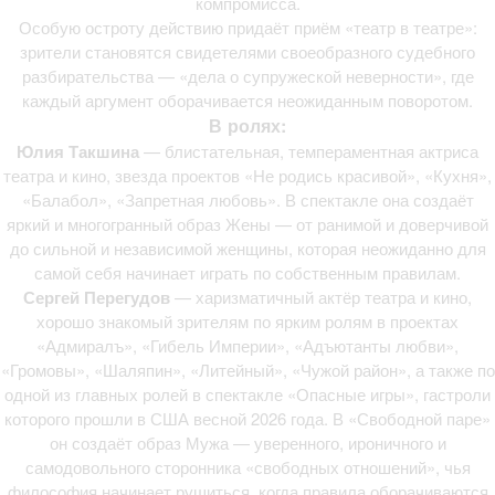
компромисса.
Особую остроту действию придаёт приём «театр в театре»:
зрители становятся свидетелями своеобразного судебного
разбирательства — «дела о супружеской неверности», где
каждый аргумент оборачивается неожиданным поворотом.
В ролях:
Юлия Такшина
— блистательная, темпераментная актриса
театра и кино, звезда проектов «Не родись красивой», «Кухня»,
«Балабол», «Запретная любовь». В спектакле она создаёт
яркий и многогранный образ Жены — от ранимой и доверчивой
до сильной и независимой женщины, которая неожиданно для
самой себя начинает играть по собственным правилам.
Сергей Перегудов
— харизматичный актёр театра и кино,
хорошо знакомый зрителям по ярким ролям в проектах
«Адмиралъ», «Гибель Империи», «Адъютанты любви»,
«Громовы», «Шаляпин», «Литейный», «Чужой район», а также по
одной из главных ролей в спектакле «Опасные игры», гастроли
которого прошли в США весной 2026 года. В «Свободной паре»
он создаёт образ Мужа — уверенного, ироничного и
самодовольного сторонника «свободных отношений», чья
философия начинает рушиться, когда правила оборачиваются