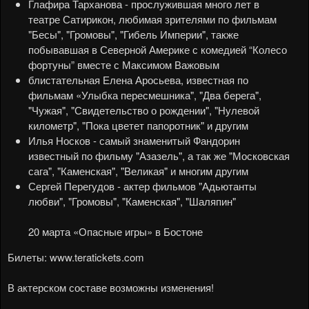
Глафира Тарханова - прослужившая много лет в
театре Сатирикон, любимая зрителями по фильмам
"Бесы", "Громовы", "Гибель Империи", также
побывавшая в Северной Америке с комедией “Колесо
фортуны” вместе с Максимом Важовым
блистательная
Елена Аросьева, известная по
фильмам «Улыбка пересмешника", "Два берега",
"Чужая", "Свидетельство о рождении", "Нулевой
километр", "Пока цветет папоротник" и другим
Илья Носков - самый знаменитый Фандорин
известный по фильму "Азазель", а так же "Московская
сага", "Каменская", "Великая" и многим другим
Сергей Перегудов - актер фильмов "Адьютанты
любви", "Громовы", "Каменская", "Шаляпин"
20 марта «Опасные игры» в Бостоне
Билеты:
www.teratickets.com
В актерском составе возможны изменения!