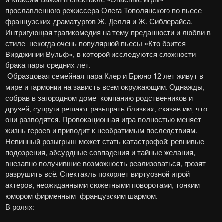
прославленного режиссера Олега Тополянского по пьесе
французских драматургов Ж. Делля и Ж. Сиблерайса.
Интригующая трагикомедия на тему преданности и любви в
стиле некогда очень популярной пьесы «Кто боится
Вирджинии Вульф», в которой исследуются сложности
брака пары средних лет.
Образцовая семейная пара Клер и Брюно 12 лет живут в
мире и гармонии на зависть всем окружающим. Однажды,
собрав в загородном доме компанию родственников и
друзей, супруги решают разыграть близких, сказав им, что
они разводятся. Провокационная игра полностью меняет
жизнь героев и приводит к необратимым последствиям.
Невинный розыгрыш может стать катастрофой: ревнивые
подозрения, абсурдные совпадения и тайные желания,
внезапно получившие возможность реализоваться, грозят
разрушить всё. Спектакль покоряет виртуозной игрой
актеров, неожиданными сюжетными поворотами, тонким
юмором фирменным французским шармом.
В ролях: