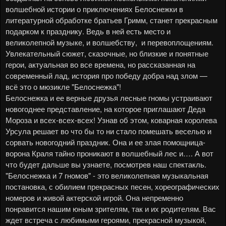
волшебной истории о п
риключениях Белоснежки в
литературной обработке братьев Гримм
, станет прекрасным
подарком к празднику. Ведь в ней есть место
и
великолепной музыке, и волшебству, и перевоплощениям.
Увлекательный сюжет, сказочные, но близкие и понятные
герои, актуальная во все времена, но рассказанная на
современный лад, история про победу добра над злом —
всё это о мюзикле "Белоснежка"!
Белоснежка и ее верные друзья лесные гномы устраивают
новогоднее представление, на которое приглашают Деда
Мороза и всех-всех-всех! Узнав об этом, коварная королева
Урсула решает во что бы то ни стало помешать веселью и
сорвать новогодний праздник. Она и ее злая помощница-
ворона Краля тайно проникают в волшебный лес и…. А вот
что будет дальше вы узнаете, посмотрев наш спектакль.
"Белоснежка и 7 гномов" - это великолепная музыкальная
постановка, с обилием прекрасных песен, хореографических
номеров и живой актерской игрой. Она непременно
понравится нашим юным зрителям, так и их родителям.
Вас
ждет встреча с любимыми героями, прекрасной музыкой,