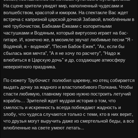
На сцене зрители увидят мир, наполненный чудесами и
волшебством, красотой и юмором. На спектакле Вас ждет
встреча с капризной царской дочкой Забавой, влюблённым в
неё трубочистом, Бабками-Ёжками с колоритными
частушками и Водяным, который виртуозно играет на бас-
гитаре. И, конечно же, в мюзикле звучат любимые песни "Я -
Водяной, я - водяной", "Песня Бабок-Ежек", "Ах, если бы
сбылась моя мечта", "А я не хочу по расчету", "Надо ж
влюбиться в Царскую дочь" и др, создающие атмосферу
невероятного праздника.
По сюжету Трубочист полюбил царевну, но отец собирается
выдать дочку за жадного и властолюбивого Полкана. Чтобы
спасти любимую, главному герою нужно построить летучий
корабль… Зрителей ждет мудрая история о том, что
смелость и искренность всегда побеждают жадность и
злобу, что чудеса случаются только с теми, кто в них верит,
что друзья могут выручить даже из смертельной беды, а все
влюбленные на свете умеют летать...