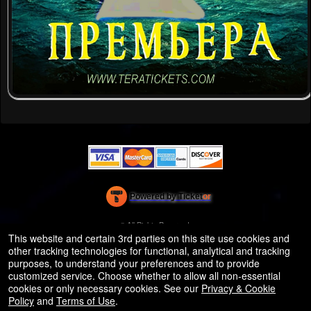
Powered by Ticket
or
Ticketing and box-office system by Ticketor
Efficient Night Club & Bar Ticketing Software – Easy Setup
© All Rights Reserved.
50.28.84.148
This website and certain 3rd parties on this site use cookies and
Terms of Use
other tracking technologies for functional, analytical and tracking
purposes, to understand your preferences and to provide
customized service. Choose whether to allow all non-essential
cookies or only necessary cookies. See our
Privacy & Cookie
Policy
and
Terms of Use
.