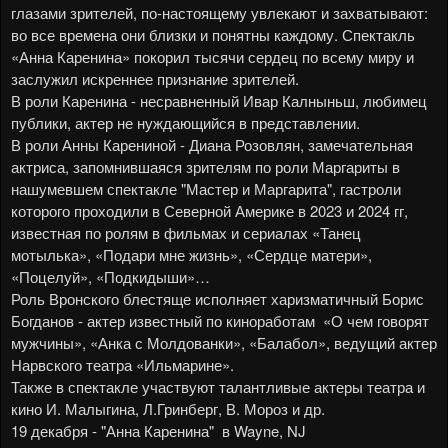
глазами зрителей, по-настоящему увлекают и захватывают:
во все времена они близки и понятны каждому. Спектакль
«Анна Каренина» покорил тысячи сердец по всему миру и
заслужил искреннее признание зрителей.
В роли Каренина - несравненный Ивар Калныньш, любимец
публики, актер не нуждающийся в представлении.
В роли Анны Карениной - Диана Розовлян, замечательная
актриса, запомнившаяся зрителям по роли Маргариты в
нашумевшем спектакле "Мастер и Маргарита", гастроли
которого проходили в Северной Америке в 2023 и 2024 гг,
известная по ролям в фильмах и сериалах «Танец
мотылька», «Подари мне жизнь», «Сердце матери»,
«Поцелуй», «Подкидыши»…
Роль Вронского блестяще исполняет харизматичный Борис
Богданов - актер известный по киноработам «О чем говорят
мужчины», «Анка с Молдованки», «Балабол», ведущий актер
Нарвского театра «Ильмарине».
Также в спектакле участвуют талантливые актеры театра и
кино И. Малыгина, Л.Гринберг, В. Мороз и др.
19 декабря - "Анна Каренина" в Wayne, NJ