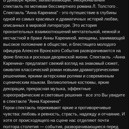
спектакль по мотивам бессмертного романа Л. Толстого .
Спектакль "Анна Каренина" - это путешествие в глубины
одной из самых красивых и драматичных историй любви,
описанных в мировой литературе. Это история
пронзительных взаимоотношений мечтательной, нежной и
несчастной в браке Анны Карениной, женщины, занимающей
высокое положение в обществе, и блестящего молодого
офицера Алексея Вронского События разворачиваются на
фоне блеска и роскоши дворянской жизни. Спектакль .«Анна
Каренина» предлагает свежий взгляд на знакомый сюжет,
оживляя классический роман новыми драматургическими
решениями, яркими актерскими ролями и современным
сценическим языком. Великолепные костюмы, яркие
декорации, прекрасная музыка, эффектные
хореографические и световые решения - все это Вы увидите
в спектакле "Анна Каренина"
Герои спектакль переживают яркие и противоречивые
чувства: любовь и ревность, страсть, надежду и отчаяние. И
хотя от происходящего на сцене нас отделяют почти
полтора столетия — события, разворачивающиеся перед