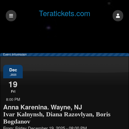
Teratickets.com
Event Information
Dec
,2025
19
Fri
8:00 PM
Anna Karenina. Wayne, NJ
Ivar Kalnynsh, Diana Razovlyan, Boris
Bogdanov
From: Friday December 19, 2025 - 08:00 PM