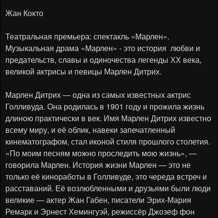
Жан Кокто
Театральная премьера: спектакль «Марлен».
Музыкальная драма «Марлен» - это история любви и
предательств, славы и одиночества легенды ХХ века,
великой актрисы и певицы Марлен Дитрих.
Марлен Дитрих — одна из самых известных актрис
Голливуда. Она родилась в 1901 году и прожила жизнь
длиною практически в век. Имя Марлен Дитрих известно
всему миру, и её облик, навеки запечатленный
кинематографом, стал иконой стиля прошлого столетия.
«По моим песням можно проследить мою жизнь», —
говорила Марлен. История жизни Марлен — это не
только её киноработы в Голливуде, это череда встреч и
расставаний. Её возлюбленными и друзьями были люди
великие — актер Жан Габен, писатели Эрих-Мария
Ремарк и Эрнест Хемингуэй, режиссёр Джозеф фон