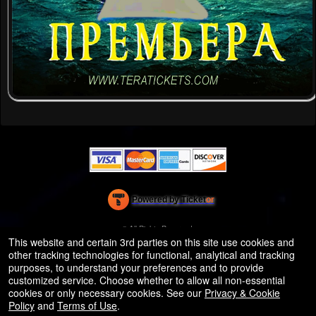
Powered by Ticket
or
Ticketing and box-office system by Ticketor
Efficient Night Club & Bar Ticketing Software – Easy Setup
© All Rights Reserved.
50.28.84.148
This website and certain 3rd parties on this site use cookies and
Terms of Use
other tracking technologies for functional, analytical and tracking
purposes, to understand your preferences and to provide
customized service. Choose whether to allow all non-essential
cookies or only necessary cookies. See our
Privacy & Cookie
Policy
and
Terms of Use
.