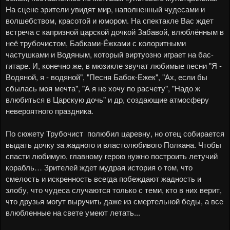
На сцене зрители увидят мир, наполненный чудесами и
волшебством, красотой и юмором. На спектакле Вас ждет
встреча с капризной царской дочкой Забавой, влюблённым в
неё трубочистом, Бабками-Ёжками с колоритными
частушками и Водяным, который виртуозно играет на бас-
гитаре. И, конечно же, в мюзикле звучат любимые песни "Я -
Водяной, я - водяной", "Песня Бабок-Ежек", "Ах, если бы
сбылась моя мечта", "А я не хочу по расчету", "Надо ж
влюбиться в Царскую дочь" и др, создающие атмосферу
невероятного праздника.
По сюжету Трубочист полюбил царевну, но отец собирается
выдать дочку за жадного и властолюбивого Полкана. Чтобы
спасти любимую, главному герою нужно построить летучий
корабль… Зрителей ждет мудрая история о том, что
смелость и искренность всегда побеждают жадность и
злобу, что чудеса случаются только с теми, кто в них верит,
что друзья могут выручить даже из смертельной беды, а все
влюбленные на свете умеют летать...