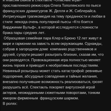
прославленного режиссера Олега Тополянского по пьесе
французских драматургов Ж. Делля и Ж. Сиблерайса.
Интригующая трагикомедия на тему преданности и любви в
стиле некогда очень популярной пьесы «Кто боится
Вирджинии Вульф», в которой исследуются сложности
брака пары средних лет.
Образцовая семейная пара Клер и Брюно 12 лет живут в
мире и гармонии на зависть всем окружающим. Однажды,
собрав в загородном доме компанию родственников и
друзей, супруги решают разыграть близких, сказав им, что
они разводятся. Провокационная игра полностью меняет
жизнь героев и приводит к необратимым последствиям.
Невинный розыгрыш может стать катастрофой: ревнивые
подозрения, абсурдные совпадения и тайные желания,
внезапно получившие возможность реализоваться, грозят
разрушить всё. Спектакль покоряет виртуозной игрой
актеров, неожиданными сюжетными поворотами, тонким
юмором фирменным французским шармом.
В ролях: