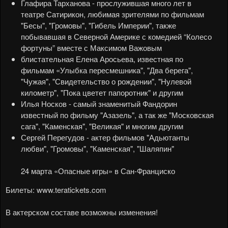
Глафира Тарханова - прослужившая много лет в
театре Сатирикон, любимая зрителями по фильмам
"Бесы", "Громовы", "Гибель Империи", также
побывавшая в Северной Америке с комедией “Колесо
фортуны” вместе с Максимом Важовым
блистательная
Елена Аросьева, известная по
фильмам «Улыбка пересмешника", "Два берега",
"Чужая", "Свидетельство о рождении", "Нулевой
километр", "Пока цветет папоротник" и другим
Илья Носков - самый знаменитый Фандорин
известный по фильму "Азазель", а так же "Московская
сага", "Каменская", "Великая" и многим другим
Сергей Перегудов - актер фильмов "Адьютанты
любви", "Громовы", "Каменская", "Шаляпин"
24 марта «Опасные игры» в Сан-Франциско
Билеты:
www.teratickets.com
В актерском составе возможны изменения!