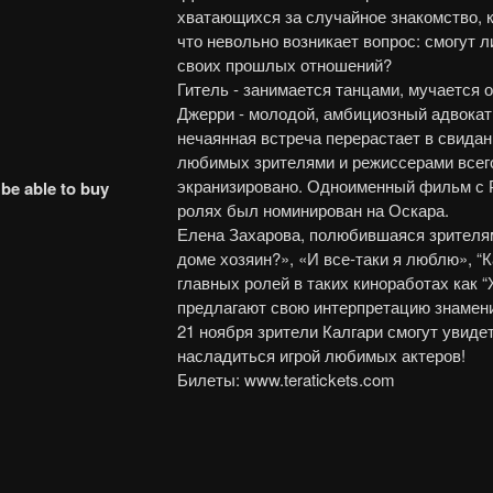
хватающихся за случайное знакомство, 
что невольно возникает вопрос: смогут л
своих прошлых отношений?
Гитель - занимается танцами, мучается о
Джерри - молодой, амбициозный адвокат
нечаянная встреча перерастает в свида
любимых зрителями и режиссерами всего
экранизировано. Одноименный фильм с 
 be able to buy
ролях был номинирован на Оскара.
Елена Захарова, полюбившаяся зрителям
доме хозяин?», «И все-таки я люблю», “К
главных ролей в таких киноработах как “
предлагают свою интерпретацию знамени
21 ноября зрители Калгари смогут увиде
насладиться игрой любимых актеров!
Билеты: www.teratickets.com