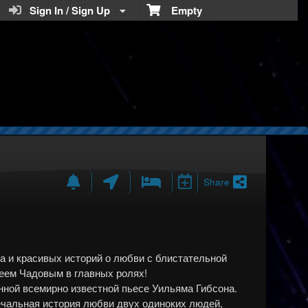
Teratickets.com
Sign In / Sign Up
Empty
Share
а и красивых историй о любви с блистательной
еем Чадовым в главных ролях!
нной всемирно известной пьесе Уильяма Гибсона.
печальная история любви двух одиноких людей,