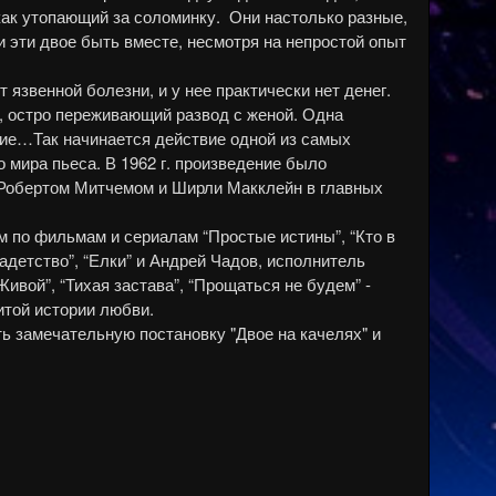
как утопающий за соломинку.
Они настолько разные,
и эти двое быть вместе, несмотря на непростой опыт
т язвенной болезни, и у нее практически нет денег.
, остро переживающий развод с женой. Одна
ние…Так начинается действие одной из самых
 мира пьеса. В 1962 г. произведение было
Робертом Митчемом и Ширли Макклейн в главных
 по фильмам и сериалам “Простые истины”, “Кто в
адетство”, “Елки” и Андрей Чадов, исполнитель
Живой”, “Тихая застава”, “Прощаться не будем” -
той истории любви.
ть замечательную постановку "Двое на качелях" и